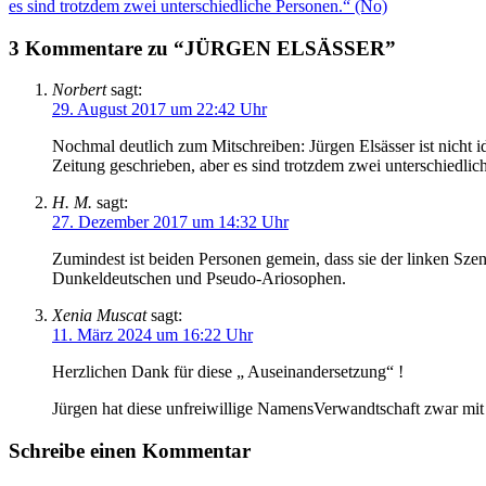
es sind trotzdem zwei unterschiedliche Personen.“ (No)
3 Kommentare zu “JÜRGEN ELSÄSSER”
Norbert
sagt:
29. August 2017 um 22:42 Uhr
Nochmal deutlich zum Mitschreiben: Jürgen Elsässer ist nicht id
Zeitung geschrieben, aber es sind trotzdem zwei unterschiedlic
H. M.
sagt:
27. Dezember 2017 um 14:32 Uhr
Zumindest ist beiden Personen gemein, dass sie der linken Szen
Dunkeldeutschen und Pseudo-Ariosophen.
Xenia Muscat
sagt:
11. März 2024 um 16:22 Uhr
Herzlichen Dank für diese „ Auseinandersetzung“ !
Jürgen hat diese unfreiwillige NamensVerwandtschaft zwar mit 
Schreibe einen Kommentar