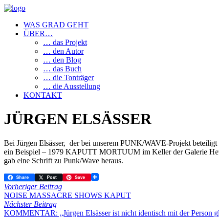
WAS GRAD GEHT
ÜBER…
… das Projekt
… den Autor
… den Blog
… das Buch
… die Tonträger
… die Ausstellung
KONTAKT
JÜRGEN ELSÄSSER
Bei Jürgen Elsässer, der bei unserem PUNK/WAVE-Projekt beteiligt i
ein Beispiel – 1979 KAPUTT MORTUUM im Keller der Galerie Hetzler
gab eine Schrift zu Punk/Wave heraus.
Share
Post
Save
Vorheriger Beitrag
NOISE MASSACRE SHOWS KAPUT
Nächster Beitrag
KOMMENTAR: „Jürgen Elsässer ist nicht identisch mit der Person glei