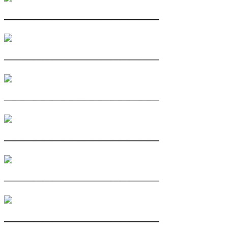
————————————————
————————————————
————————————————
————————————————
————————————————
————————————————