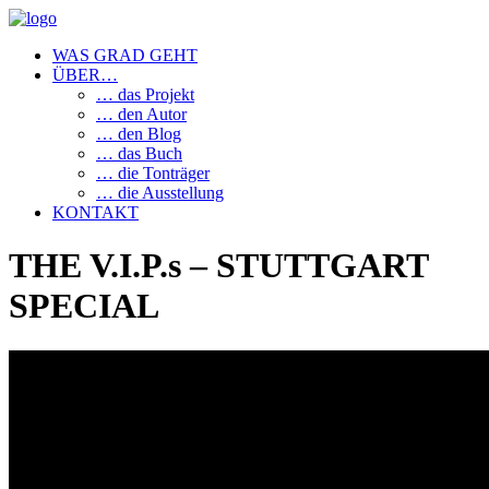
WAS GRAD GEHT
ÜBER…
… das Projekt
… den Autor
… den Blog
… das Buch
… die Tonträger
… die Ausstellung
KONTAKT
THE V.I.P.s – STUTTGART
SPECIAL