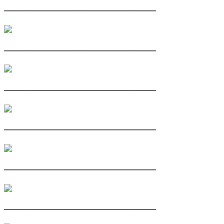
————————————————
————————————————
————————————————
————————————————
————————————————
————————————————