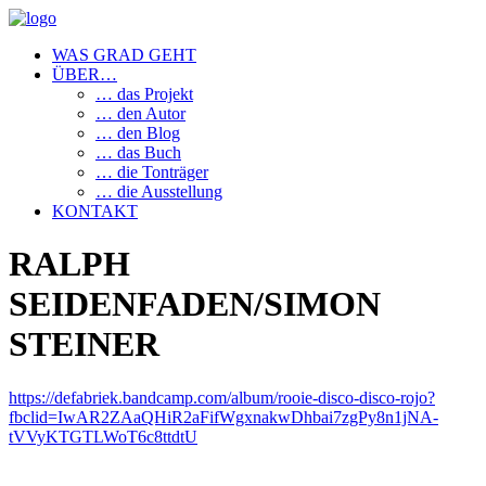
WAS GRAD GEHT
ÜBER…
… das Projekt
… den Autor
… den Blog
… das Buch
… die Tonträger
… die Ausstellung
KONTAKT
RALPH
SEIDENFADEN/SIMON
STEINER
https://defabriek.bandcamp.com/album/rooie-disco-disco-rojo?
fbclid=IwAR2ZAaQHiR2aFifWgxnakwDhbai7zgPy8n1jNA-
tVVyKTGTLWoT6c8ttdtU