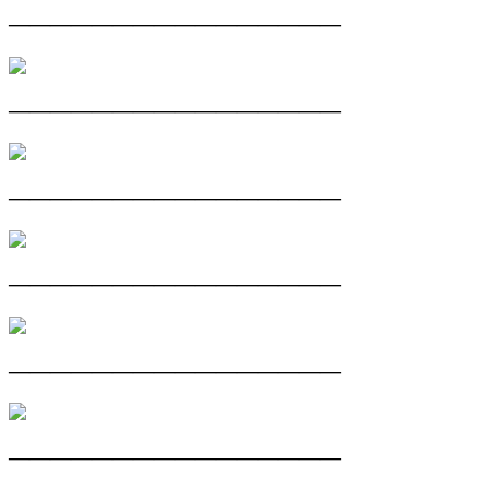
————————————————
————————————————
————————————————
————————————————
————————————————
————————————————