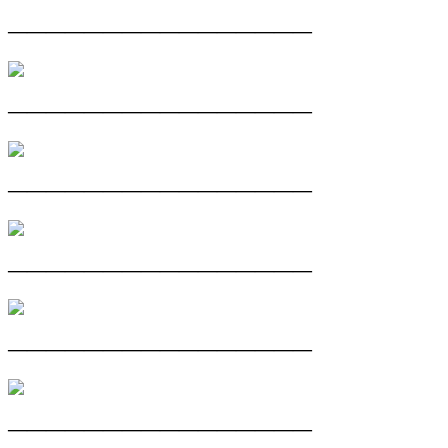
————————————————
————————————————
————————————————
————————————————
————————————————
————————————————