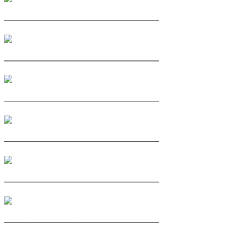
————————————————
————————————————
————————————————
————————————————
————————————————
————————————————