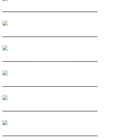
————————————————
————————————————
————————————————
————————————————
————————————————
————————————————