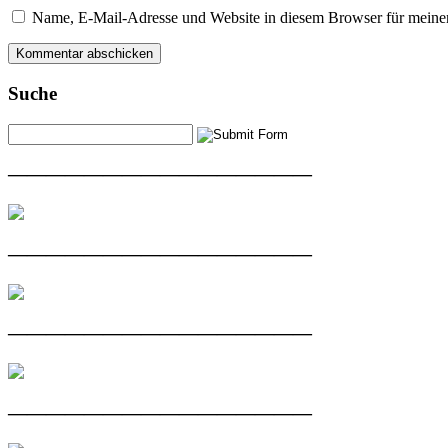
Name, E-Mail-Adresse und Website in diesem Browser für meine
Suche
————————————————
————————————————
————————————————
————————————————