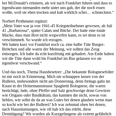
bei McDonald’s erinnern, als wir nach Frankfurt fuhren und dass es
irgendwann niemanden mehr unter uns gab, der die noch essen
wollte, weil sie eben trocken und kalt wirklich schei… schmeckten.“
Norbert Prothmann ergänzt:
„Mein Vater war ja von 1941-45 Kriegsteilnehmer gewesen, ab Juli
41 „Barbarossa“, später Calais und Bitche. Der hatte eine totale
Macke, dass man Brot nicht wegwerfen kann, es sei denn es ist
verschimmelt. So wurde ich erzogen.
Wir hatten kurz vor Frankfurt noch ca. eine halbe Tüte Burger-
Brötchen und alle waren der Meinung, wir sollten das Zeug
entsorgen. Ich habe da echt kurzfristig mit gehadert. Am Ende haben
wir die Tüte dann wohl bis Frankfurt im Bus gelassen wo sie
irgendwie verschwand.“
Und das noch, Thema Hausbesetzer: „Die bekannte Bolognesefolter
ist mir noch in Erinnerung. Mich nie schnappen lassen von der
Bullerei, insbesondere nicht am Donnerstag, denn freitags gabs im
Knast in der Heinemannstrasse Spaghetti Bolognese, die waren
berüchtigt, fade, ohne Pfeffer und Salz geschweige denn Gewürze
wie Origano oder Basilkikum, das kannten die nicht, sowas von
lieblos, wie sollst du da an was Gutes bei denen glauben wenn man
so kocht wie bei der Bullerei? Ich war zehnmal oben bei denen,
nach Hausräumungen, wie oft hab ich das erlebt, diese
Demütigung? Wir wurden als Kurzgefangene als extrem gefährlich