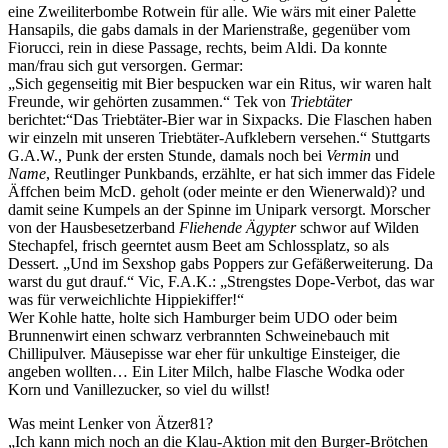
eine Zweiliterbombe Rotwein für alle. Wie wärs mit einer Palette
Hansapils, die gabs damals in der Marienstraße, gegenüber vom
Fiorucci, rein in diese Passage, rechts, beim Aldi. Da konnte
man/frau sich gut versorgen. Germar:
„Sich gegenseitig mit Bier bespucken war ein Ritus, wir waren halt
Freunde, wir gehörten zusammen.“ Tek von
Triebtäter
berichtet:“Das Triebtäter-Bier war in Sixpacks. Die Flaschen haben
wir einzeln mit unseren Triebtäter-Aufklebern versehen.“ Stuttgarts
G.A.W., Punk der ersten Stunde, damals noch bei
Vermin
und
Name
, Reutlinger Punkbands, erzählte, er hat sich immer das Fidele
Äffchen beim McD. geholt (oder meinte er den Wienerwald)? und
damit seine Kumpels an der Spinne im Unipark versorgt. Morscher
von der Hausbesetzerband
Fliehende Ägypter
schwor auf Wilden
Stechapfel, frisch geerntet ausm Beet am Schlossplatz, so als
Dessert. „Und im Sexshop gabs Poppers zur Gefäßerweiterung. Da
warst du gut drauf.“ Vic, F.A.K.: „Strengstes Dope-Verbot, das war
was für verweichlichte Hippiekiffer!“
Wer Kohle hatte, holte sich Hamburger beim UDO oder beim
Brunnenwirt einen schwarz verbrannten Schweinebauch mit
Chillipulver. Mäusepisse war eher für unkultige Einsteiger, die
angeben wollten… Ein Liter Milch, halbe Flasche Wodka oder
Korn und Vanillezucker, so viel du willst!
Was meint Lenker von Ätzer81?
„Ich kann mich noch an die Klau-Aktion mit den Burger-Brötchen