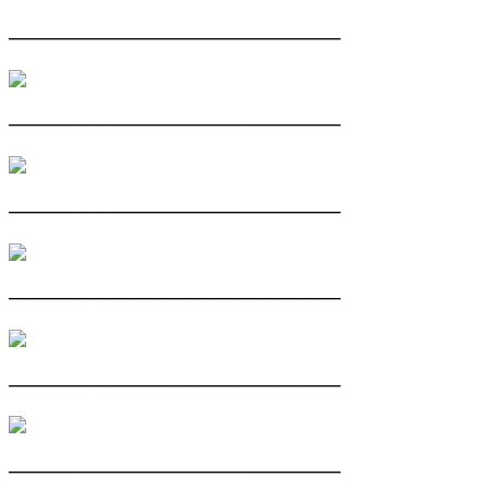
————————————————
————————————————
————————————————
————————————————
————————————————
————————————————