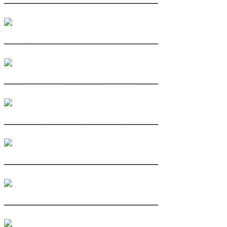
————————————————
————————————————
————————————————
————————————————
————————————————
————————————————